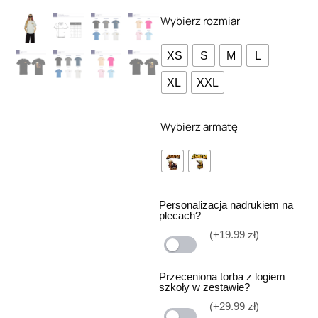
Wybierz rozmiar
XS
S
M
L
XL
XXL
Wybierz armatę
Personalizacja nadrukiem na
plecach?
(+19.99 zł)
Przeceniona torba z logiem
szkoły w zestawie?
(+29.99 zł)