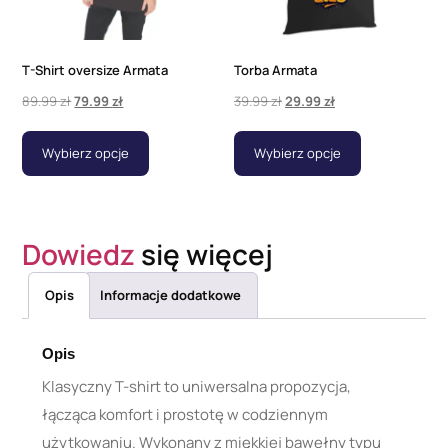
T-Shirt oversize Armata
Torba Armata
89.99
zł
79.99
zł
39.99
zł
29.99
zł
Wybierz opcje
Wybierz opcje
Dowiedz
się więcej
Opis
Informacje dodatkowe
Opis
Klasyczny T-shirt to uniwersalna propozycja,
łącząca komfort i prostotę w codziennym
użytkowaniu. Wykonany z miękkiej bawełny typu