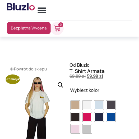
0
Bezpłatna Wycena
Od Bluzlo
Powrót do sklepu
T-Shirt Armata
69.99
zł
59.99
zł
Promocja!
Wybierz kolor