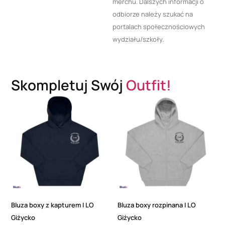
merchu. Dalszych informacji o
odbiorze należy szukać na
portalach społecznościowych
wydziału/szkoły.
Skompletuj Swój
Outfit!
Bluza boxy z kapturem I LO
Bluza boxy rozpinana I LO
Giżycko
Giżycko