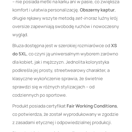
– nie posiada metki na karku ani w pasie, co zwiększa
komfort i ułatwia personalizację.
Obszerny kaptur
,
długie rękawy wszyte metodą
set-in
oraz luźny krój
oversize zapewniają swobodę ruchów i nowoczesny
wygląd.
Bluza dostępna jest w szerokiej rozmiarówce od
XS
do 5XL
, co czyni ją uniwersalnym wyborem zarówno
dla kobiet, jak i mężczyzn. Jednolita kolorystyka
podkreśla jej prosty, streetwearowy charakter, a
klasyczne wykończenie sprawia, że świetnie
sprawdzi się w różnych stylizacjach – od
codziennych po sportowe.
Produkt posiada certyfikat
Fair Working Conditions
,
co potwierdza, że został wyprodukowany w zgodzie
z zasadami etycznej i odpowiedzialnej produkcji.