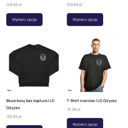
149.99
zł
159.99
zł
Wybierz opcje
Wybierz opcje
Bluza boxy bez kaptura I LO
T-Shirt oversize I LO Giżycko
Giżycko
75.99
zł
139.99
zł
Wybierz opcje