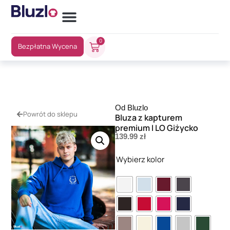
0
Bezpłatna Wycena
Od Bluzlo
Powrót do sklepu
Bluza z kapturem
premium I LO Giżycko
139.99
zł
Wybierz kolor