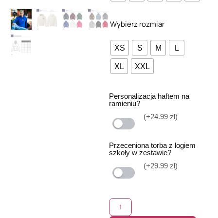
Wybierz rozmiar
XS
S
M
L
XL
XXL
Personalizacja haftem na
ramieniu?
(+24.99 zł)
Przeceniona torba z logiem
szkoły w zestawie?
(+29.99 zł)