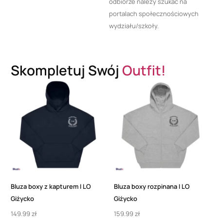
odbiorze należy szukać na
portalach społecznościowych
wydziału/szkoły.
Skompletuj Swój
Outfit!
Bluza boxy z kapturem I LO
Bluza boxy rozpinana I LO
Giżycko
Giżycko
149.99
zł
159.99
zł