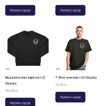
Wybierz opcje
Wybierz opcje
Bluza boxy bez kaptura I LO
T-Shirt oversize I LO Giżycko
Giżycko
75.99
zł
139.99
zł
Wybierz opcje
Wybierz opcje