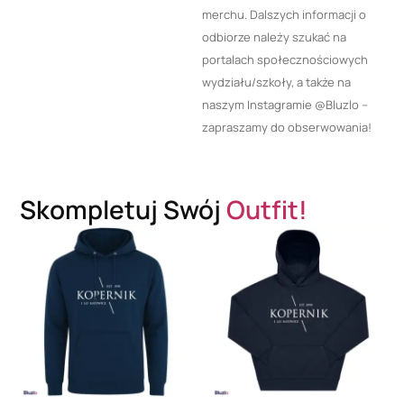
merchu. Dalszych informacji o
odbiorze należy szukać na
portalach społecznościowych
wydziału/szkoły, a także na
naszym Instagramie @Bluzlo –
zapraszamy do obserwowania!
Skompletuj Swój
Outfit!