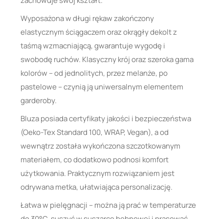
zachowuje swój kształt.
Wyposażona w długi rękaw zakończony
elastycznym ściągaczem oraz okrągły dekolt z
taśmą wzmacniającą, gwarantuje wygodę i
swobodę ruchów. Klasyczny krój oraz szeroka gama
kolorów – od jednolitych, przez melanże, po
pastelowe – czynią ją uniwersalnym elementem
garderoby.
Bluza posiada certyfikaty jakości i bezpieczeństwa
(Oeko-Tex Standard 100, WRAP, Vegan), a od
wewnątrz została wykończona szczotkowanym
materiałem, co dodatkowo podnosi komfort
użytkowania. Praktycznym rozwiązaniem jest
odrywana metka, ułatwiająca personalizację.
Łatwa w pielęgnacji – można ją prać w temperaturze
do 30°C, suszyć w suszarce bębnowej i prasować.