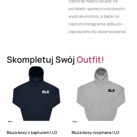
odbiorze należy szukać na
portalach społecznościowych
wydziału/szkoły, a także na
naszym Instagramie @Bluzlo –
zapraszamy do obserwowania!
Skompletuj Swój
Outfit!
Bluza boxy z kapturem I LO
Bluza boxy rozpinana I LO