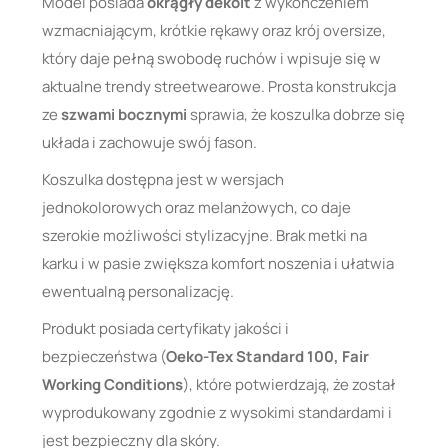
Model posiada
okrągły dekolt
z wykończeniem
wzmacniającym, krótkie rękawy oraz krój oversize,
który daje pełną swobodę ruchów i wpisuje się w
aktualne trendy streetwearowe. Prosta konstrukcja
ze
szwami bocznymi
sprawia, że koszulka dobrze się
układa i zachowuje swój fason.
Koszulka dostępna jest w wersjach
jednokolorowych oraz melanżowych, co daje
szerokie możliwości stylizacyjne. Brak metki na
karku i w pasie zwiększa komfort noszenia i ułatwia
ewentualną personalizację.
Produkt posiada certyfikaty jakości i
bezpieczeństwa (
Oeko-Tex Standard 100, Fair
Working Conditions
), które potwierdzają, że został
wyprodukowany zgodnie z wysokimi standardami i
jest bezpieczny dla skóry.