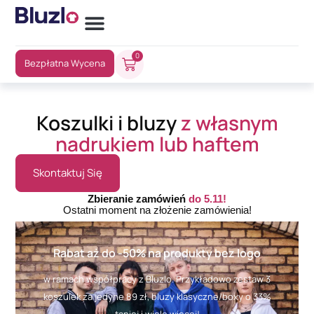
0
Bezpłatna Wycena
Koszulki i bluzy
z własnym
nadrukiem lub haftem
Skontaktuj Się
Zbieranie zamówień
do 5.11!
Ostatni moment na złożenie zamówienia!
Rabat aż do -50% na produkty bez logo
w ramach współpracy z Bluzlo. Przykładowo zestaw 3
koszulek za jedyne 89 zł, bluzy klasyczne/boxy o 33%