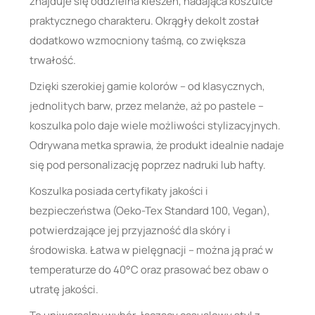
znajduje się oddzielna kieszeń, nadająca koszulce
praktycznego charakteru. Okrągły dekolt został
dodatkowo wzmocniony taśmą, co zwiększa
trwałość.
Dzięki szerokiej gamie kolorów – od klasycznych,
jednolitych barw, przez melanże, aż po pastele –
koszulka polo daje wiele możliwości stylizacyjnych.
Odrywana metka sprawia, że produkt idealnie nadaje
się pod personalizację poprzez nadruki lub hafty.
Koszulka posiada certyfikaty jakości i
bezpieczeństwa (Oeko-Tex Standard 100, Vegan),
potwierdzające jej przyjazność dla skóry i
środowiska. Łatwa w pielęgnacji – można ją prać w
temperaturze do 40°C oraz prasować bez obaw o
utratę jakości.