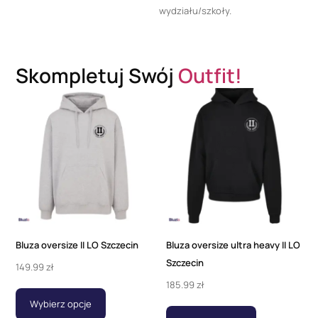
wydziału/szkoły.
Skompletuj Swój
Outfit!
Bluza oversize II LO Szczecin
Bluza oversize ultra heavy II LO
Szczecin
149.99
zł
185.99
zł
Wybierz opcje