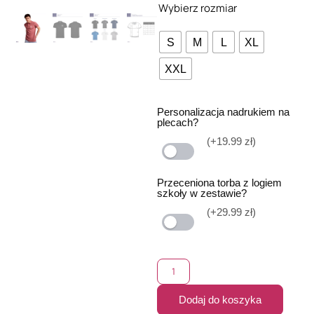
Wybierz rozmiar
S
M
L
XL
XXL
Personalizacja nadrukiem na
plecach?
(+19.99 zł)
Przeceniona torba z logiem
szkoły w zestawie?
(+29.99 zł)
Dodaj do koszyka