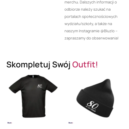
merchu. Dalszych informacji o
odbiorze należy szukać na
portalach społecznościowych
wydziału/szkoły, a także na
naszym Instagramie @Bluzlo –
zapraszamy do obserwowania!
Skompletuj Swój
Outfit!