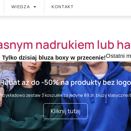
WIEDZA
KONTAKT
asnym nadrukiem lub h
Ostatni 
!
Tylko dzisiaj bluza boxy w przecenie!
Rabat aż do -50% na produkty bez log
rzykładowo zestaw 3 koszulek za jedyne 89 zł, bluzy klasyczne/b
Kliknij tutaj