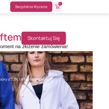
0
Bezpłatna Wycena
aftem
Skontaktuj Się
moment na złożenie zamówienia!
o
oxy o 33% taniej i wiele więcej!