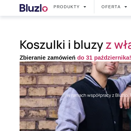
PRODUKTY
OFERTA
Koszulki i bluzy
z wł
Zbieranie zamówień
do 31 października
w ramach współpracy z Bluzlo. P