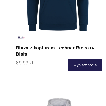
Bluza z kapturem Lechner Bielsko-
Biała
89.99
zł
Wybierz opcje