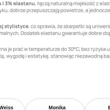
u i 3% elastanu
, łączą naturalną miękkość z elas
yku, dobrze przepuszczają powietrze, a jednocz
j stylistyce
, co sprawia, że skarpetki są uniwers
ormalnych. Dodatek elastanu gwarantuje dobre do
na je prać w temperaturze do 30°C, bez ryzyka ut
tę, wygodę i estetykę, stanowiąc niezawodną baz
Weiss
Monika