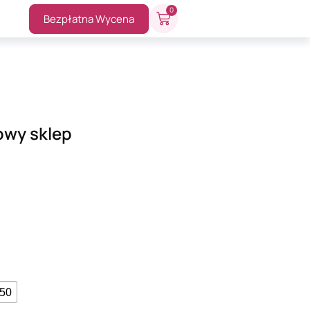
0
Bezpłatna Wycena
owy sklep
-50