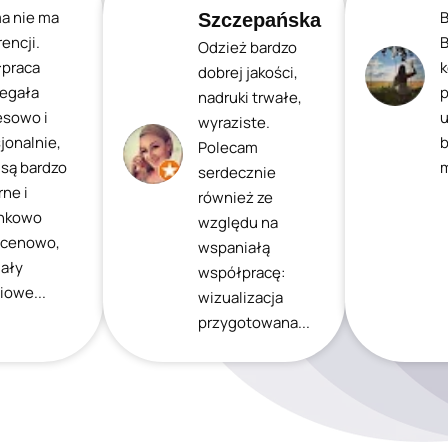
ma nie ma
B
Szczepańska
encji.
B
Odzież bardzo
praca
k
dobrej jakości,
iegała
p
nadruki trwałe,
esowo i
u
wyraziste.
jonalnie,
b
Polecam
 są bardzo
m
serdecznie
ne i
również ze
nkowo
względu na
 cenowo,
wspaniałą
iały
współpracę:
iowe...
wizualizacja
przygotowana...