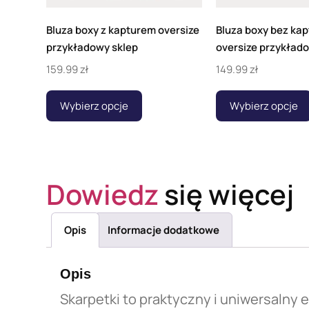
Bluza boxy z kapturem oversize
Bluza boxy bez kap
przykładowy sklep
oversize przykład
159.99
zł
149.99
zł
Wybierz opcje
Wybierz opcje
Dowiedz
się więcej
Opis
Informacje dodatkowe
Opis
Skarpetki to praktyczny i uniwersaln