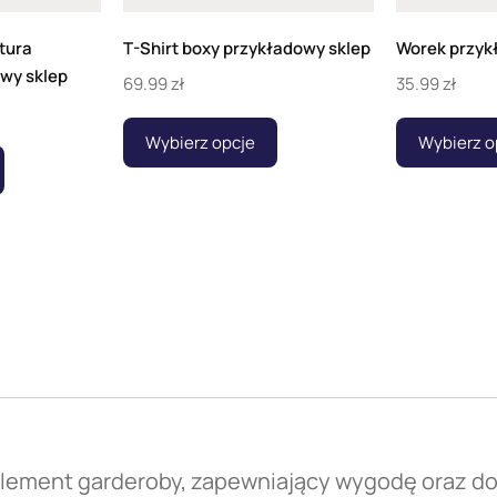
tura
T-Shirt boxy przykładowy sklep
Worek przyk
owy sklep
69.99
zł
35.99
zł
Wybierz opcje
Wybierz o
y element garderoby, zapewniający wygodę oraz 