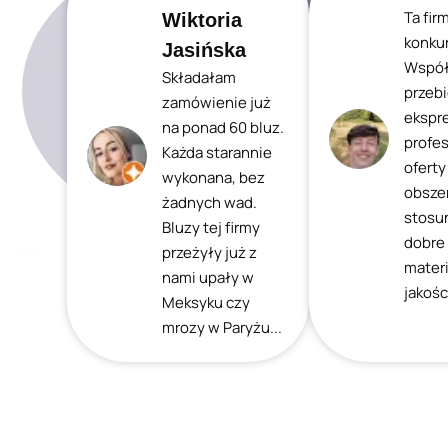
Ta fir
Wiktoria
konkur
Jasińska
Współ
Składałam
przeb
zamówienie już
ekspr
na ponad 60 bluz.
profes
Każda starannie
oferty
wykonana, bez
obszer
żadnych wad.
stosu
Bluzy tej firmy
dobre
przeżyły już z
mater
nami upały w
jakośc
Meksyku czy
mrozy w Paryżu...