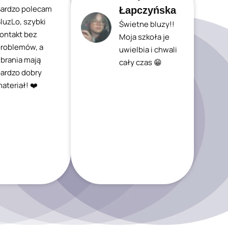
ardzo polecam
Łapczyńska
luzLo, szybki
Świetne bluzy!!
ontakt bez
Moja szkoła je
roblemów, a
uwielbia i chwali
brania mają
cały czas 😁
ardzo dobry
ateriał! ❤️