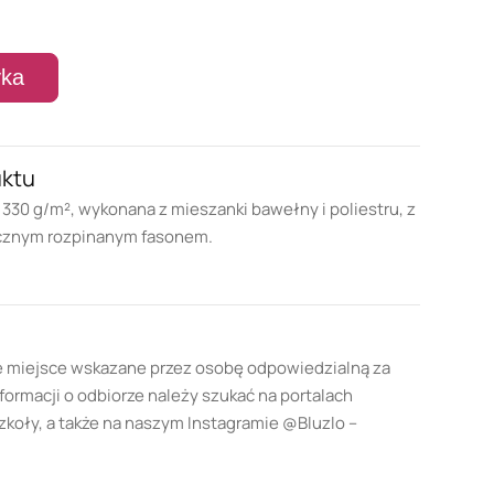
yka
uktu
330 g/m², wykonana z mieszanki bawełny i poliestru, z
ycznym rozpinanym fasonem.
e miejsce wskazane przez osobę odpowiedzialną za
formacji o odbiorze należy szukać na portalach
oły, a także na naszym Instagramie @Bluzlo –