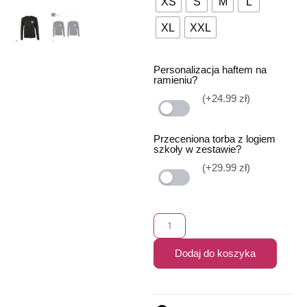
XS
S
M
L
XL
XXL
Personalizacja haftem na
ramieniu?
(+24.99 zł)
Przeceniona torba z logiem
szkoły w zestawie?
(+29.99 zł)
Dodaj do koszyka