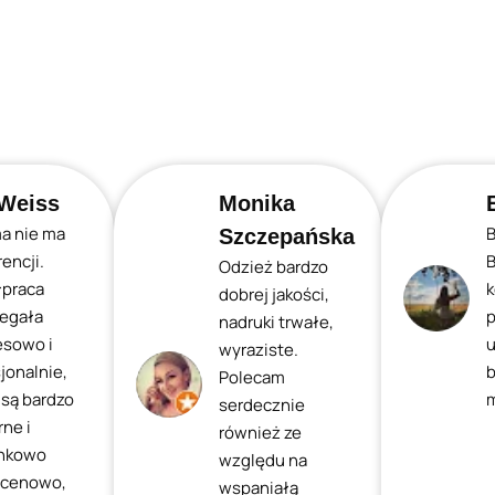
Weiss
Monika
ma nie ma
B
Szczepańska
encji.
B
Odzież bardzo
praca
k
dobrej jakości,
iegała
p
nadruki trwałe,
esowo i
u
wyraziste.
jonalnie,
b
Polecam
 są bardzo
m
serdecznie
ne i
również ze
nkowo
względu na
 cenowo,
wspaniałą