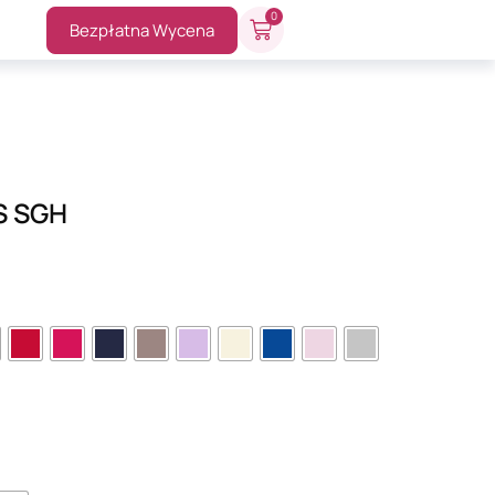
0
Bezpłatna Wycena
S SGH