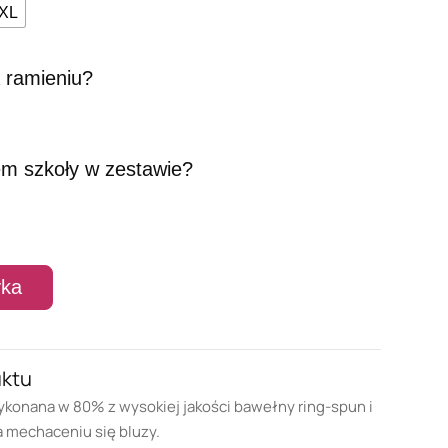
XL
 ramieniu?
em szkoły w zestawie?
yka
uktu
ykonana w 80% z wysokiej jakości bawełny ring-spun i
a mechaceniu się bluzy.