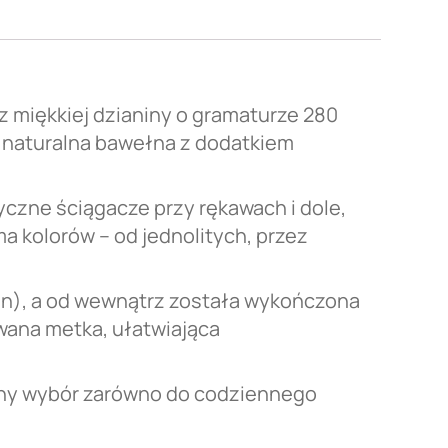
z miękkiej dzianiny o gramaturze 280
e naturalna bawełna z dodatkiem
czne ściągacze przy rękawach i dole,
a kolorów – od jednolitych, przez
gan), a od wewnątrz została wykończona
ana metka, ułatwiająca
alny wybór zarówno do codziennego