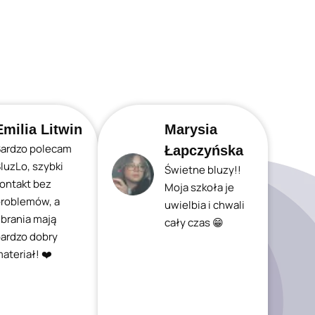
Emilia Litwin
Marysia
ardzo polecam
Łapczyńska
luzLo, szybki
Świetne bluzy!!
ontakt bez
Moja szkoła je
roblemów, a
uwielbia i chwali
brania mają
cały czas 😁
ardzo dobry
ateriał! ❤️