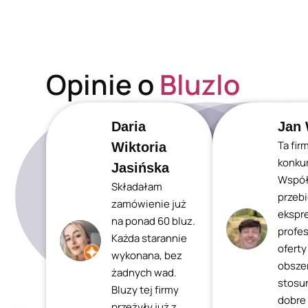
Opinie o
Bluzlo
Daria
Jan 
Ta fir
Wiktoria
konkur
Jasińska
Współ
Składałam
przeb
zamówienie już
ekspr
na ponad 60 bluz.
profes
Każda starannie
oferty
wykonana, bez
obszer
żadnych wad.
stosu
Bluzy tej firmy
dobre
przeżyły już z