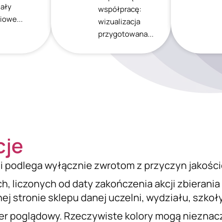
iały
współpracę:
iowe...
wizualizacja
przygotowana...
cje
i podlega wyłącznie zwrotom z przyczyn jakośc
ch, liczonych od daty zakończenia akcji zbierani
j stronie sklepu danej uczelni, wydziału, szkoły 
er poglądowy. Rzeczywiste kolory mogą nieznacz