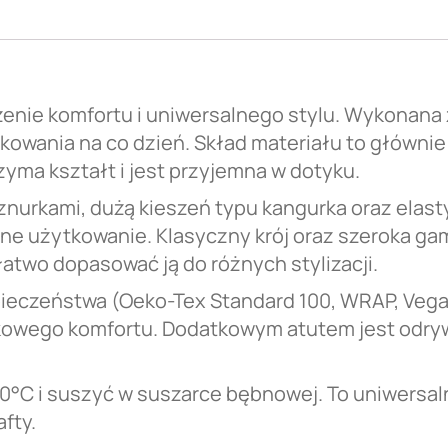
enie komfortu i uniwersalnego stylu. Wykonana 
kowania na co dzień. Skład materiału to główni
zyma kształt i jest przyjemna w dotyku.
urkami, dużą kieszeń typu kangurka oraz elasty
e użytkowanie. Klasyczny krój oraz szeroka gam
łatwo dopasować ją do różnych stylizacji.
ezpieczeństwa (Oeko-Tex Standard 100, WRAP, Ve
owego komfortu. Dodatkowym atutem jest odryw
 30°C i suszyć w suszarce bębnowej. To uniwers
afty.