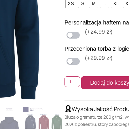
XS
S
M
L
XL
X
Personalizacja haftem na
(+24.99 zł)
Przeceniona torba z logi
(+29.99 zł)
Dodaj do kosz
Wysoka Jakość Prod
Bluza o gramaturze 280 g/m2, w
20% z poliestru, który zapobieg