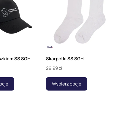
szkiem SS SGH
Skarpetki SS SGH
29.99
zł
pcje
Wybierz opcje