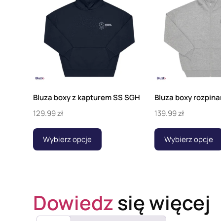
Bluza boxy z kapturem SS SGH
Bluza boxy rozpin
129.99
zł
139.99
zł
Wybierz opcje
Wybierz opcje
Dowiedz
się więcej