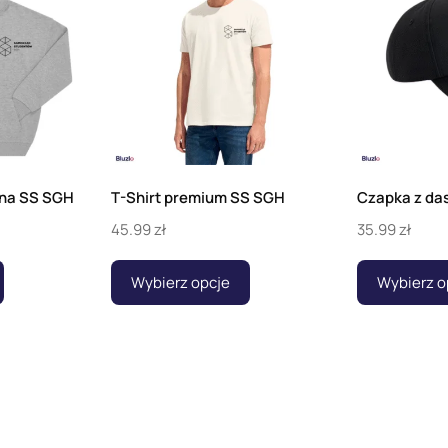
ana SS SGH
T-Shirt premium SS SGH
Czapka z da
45.99
zł
35.99
zł
Wybierz opcje
Wybierz o