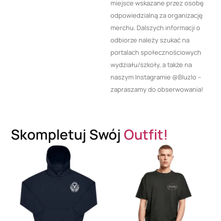
miejsce wskazane przez osobę
odpowiedzialną za organizację
merchu. Dalszych informacji o
odbiorze należy szukać na
portalach społecznościowych
wydziału/szkoły, a także na
naszym Instagramie @Bluzlo –
zapraszamy do obserwowania!
Skompletuj Swój
Outfit!