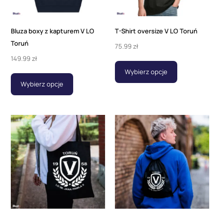
Bluza boxy z kapturem V LO
T-Shirt oversize V LO Toruń
Toruń
75.99
zł
149.99
zł
Wybierz opcje
Wybierz opcje