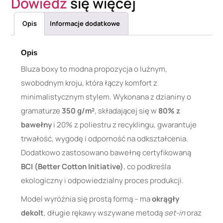
Dowiedz
się więcej
Opis
Informacje dodatkowe
Opis
Bluza boxy to modna propozycja o luźnym,
swobodnym kroju, która łączy komfort z
minimalistycznym stylem. Wykonana z dzianiny o
gramaturze
350 g/m²
, składającej się w
80% z
bawełny
i 20% z poliestru z recyklingu, gwarantuje
trwałość, wygodę i odporność na odkształcenia.
Dodatkowo zastosowano bawełnę certyfikowaną
BCI (Better Cotton Initiative)
, co podkreśla
ekologiczny i odpowiedzialny proces produkcji.
Model wyróżnia się prostą formą – ma
okrągły
dekolt
, długie rękawy wszywane metodą
set-in
oraz