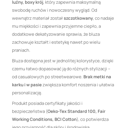
luźny, boxy krój
, który zapewnia maksymalną
swobodę ruchów i nowoczesny wygląd. Od
wewnątrz materiał został
szczotkowany
, co nadaje
mu miękkości i zapewnia przyjemne ciepło, a
dodatkowe dekatyzowanie sprawia, że bluza
zachowuje kształt i estetykę nawet po wielu
praniach.
Bluza dostępna jest w jednolitej kolorystyce, dzięki
czemu łatwo dopasować ją do różnych stylizacji –
od casualowych po streetwearowe.
Brak metki na
karku i w pasie
zwiększa komfort noszenia i ułatwia
personalizację.
Produkt posiada certyfikaty jakości i
bezpieczeństwa (
Oeko-Tex Standard 100, Fair
Working Conditions, BCI Cotton
), co potwierdza
jego przyjazność dla skóry i środowiska.