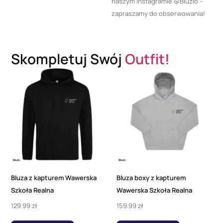
naszym Instagramie @Bluzlo –
zapraszamy do obserwowania!
Skompletuj Swój
Outfit!
Bluza z kapturem Wawerska
Bluza boxy z kapturem
Szkoła Realna
Wawerska Szkoła Realna
129.99
zł
159.99
zł