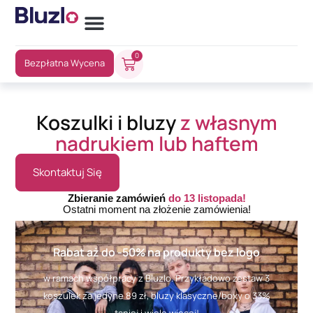
0
Bezpłatna Wycena
Koszulki i bluzy
z własnym
nadrukiem lub haftem
Skontaktuj Się
Zbieranie zamówień
do 13 listopada!
Ostatni moment na złożenie zamówienia!
Rabat aż do -50% na produkty bez logo
w ramach współpracy z Bluzlo. Przykładowo zestaw 3
koszulek za jedyne 89 zł, bluzy klasyczne/boxy o 33%