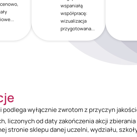
 cenowo,
wspaniałą
iały
współpracę:
iowe...
wizualizacja
przygotowana...
cje
i podlega wyłącznie zwrotom z przyczyn jakośc
ch, liczonych od daty zakończenia akcji zbierani
j stronie sklepu danej uczelni, wydziału, szkoły 