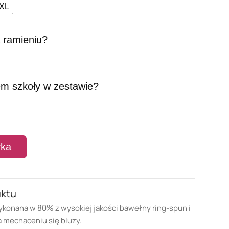
XL
 ramieniu?
em szkoły w zestawie?
yka
uktu
ykonana w 80% z wysokiej jakości bawełny ring-spun i
a mechaceniu się bluzy.