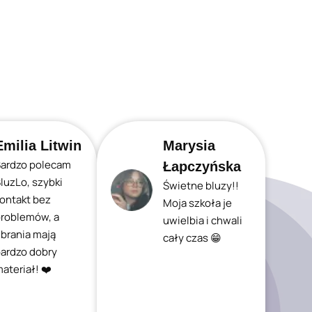
Emilia Litwin
Marysia
ardzo polecam
Łapczyńska
luzLo, szybki
Świetne bluzy!!
ontakt bez
Moja szkoła je
roblemów, a
uwielbia i chwali
brania mają
cały czas 😁
ardzo dobry
ateriał! ❤️