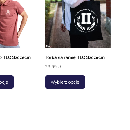
o II LO Szczecin
Torba na ramię II LO Szczecin
29.99
zł
pcje
Wybierz opcje