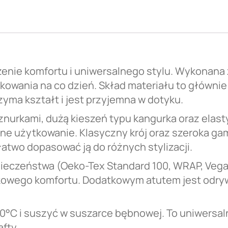
enie komfortu i uniwersalnego stylu. Wykonana 
kowania na co dzień. Skład materiału to główni
zyma kształt i jest przyjemna w dotyku.
urkami, dużą kieszeń typu kangurka oraz elasty
e użytkowanie. Klasyczny krój oraz szeroka gam
łatwo dopasować ją do różnych stylizacji.
ezpieczeństwa (Oeko-Tex Standard 100, WRAP, Ve
owego komfortu. Dodatkowym atutem jest odryw
 30°C i suszyć w suszarce bębnowej. To uniwers
afty.