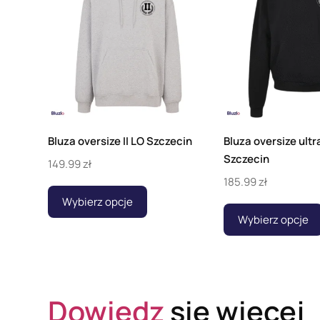
Bluza oversize II LO Szczecin
Bluza oversize ultr
Szczecin
149.99
zł
185.99
zł
Wybierz opcje
Wybierz opcje
Dowiedz
się więcej