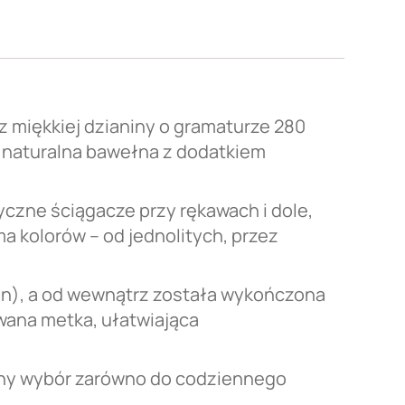
z miękkiej dzianiny o gramaturze 280
e naturalna bawełna z dodatkiem
czne ściągacze przy rękawach i dole,
a kolorów – od jednolitych, przez
gan), a od wewnątrz została wykończona
ana metka, ułatwiająca
alny wybór zarówno do codziennego