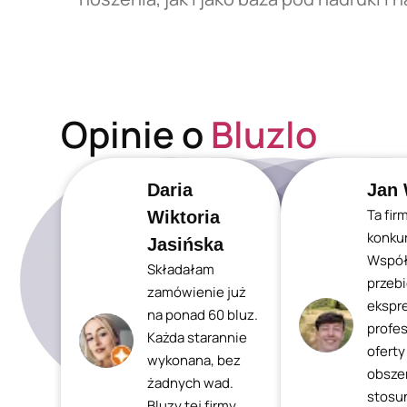
Opinie o
Bluzlo
Daria
Jan 
Ta fir
Wiktoria
konkur
Jasińska
Współ
Składałam
przeb
zamówienie już
ekspr
na ponad 60 bluz.
profes
Każda starannie
oferty
wykonana, bez
obszer
żadnych wad.
stosu
Bluzy tej firmy