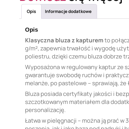
Opis
Informacje dodatkowe
Opis
Klasyczna bluza z kapturem
to połącz
g/m², zapewnia trwałość i wygodę użyt
poliestru, dzięki czemu bluza dobrze tr
Wyposażona w regulowany kaptur ze szn
gwarantuje swobodę ruchów i praktyczn
melanże, po pastelowe – sprawiają, że 
Bluza posiada certyfikaty jakości i b
szczotkowanym materiałem dla dodatk
personalizację.
Łatwa w pielęgnacji – można ją prać w
noszenia, jak i jako baza pod nadruki i h