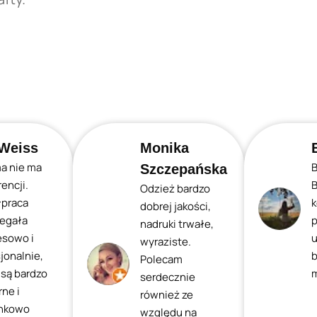
Weiss
Monika
ma nie ma
B
Szczepańska
encji.
B
Odzież bardzo
praca
k
dobrej jakości,
iegała
p
nadruki trwałe,
esowo i
u
wyraziste.
jonalnie,
b
Polecam
 są bardzo
m
serdecznie
ne i
również ze
nkowo
względu na