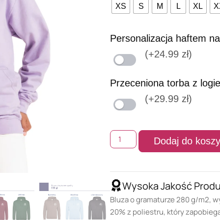
XS
S
M
L
XL
X
Personalizacja haftem na
(+24.99 zł)
Przeceniona torba z logi
(+29.99 zł)
Dodaj do kosz
Wysoka Jakość Prod
Bluza o gramaturze 280 g/m2, w
20% z poliestru, który zapobieg