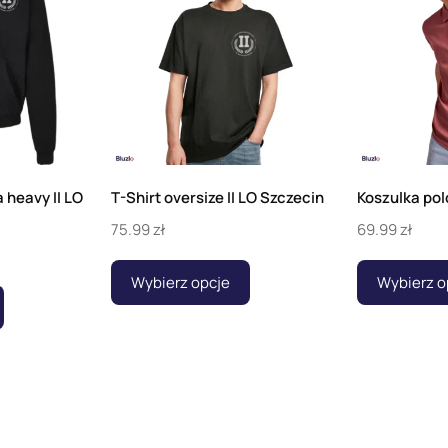
a heavy II LO
T-Shirt oversize II LO Szczecin
Koszulka pol
75.99
zł
69.99
zł
Wybierz opcje
Wybierz o