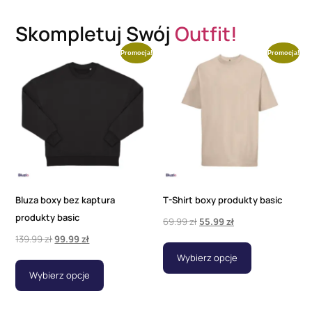
Skompletuj Swój
Outfit!
Promocja!
Promocja!
Bluza boxy bez kaptura
T-Shirt boxy produkty basic
produkty basic
69.99
zł
55.99
zł
139.99
zł
99.99
zł
Wybierz opcje
Wybierz opcje