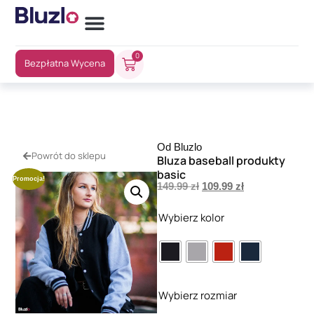
0
Bezpłatna Wycena
Od Bluzlo
Powrót do sklepu
Bluza baseball produkty
basic
Promocja!
149.99
zł
109.99
zł
Wybierz kolor
Wybierz rozmiar