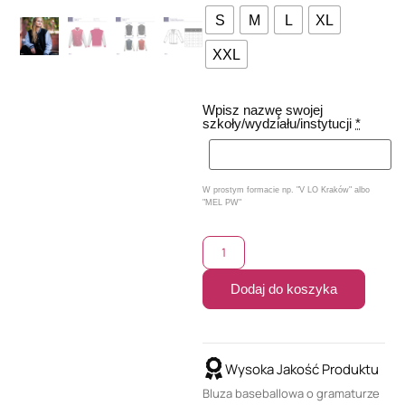
S
M
L
XL
XXL
Wpisz nazwę swojej
szkoły/wydziału/instytucji
*
W prostym formacie np. "V LO Kraków" albo
"MEL PW"
Dodaj do koszyka
Wysoka Jakość Produktu
Bluza baseballowa o gramaturze