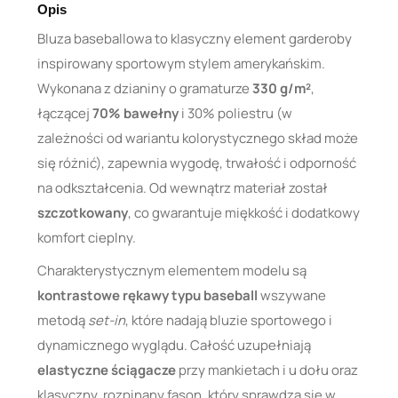
Opis
Bluza baseballowa to klasyczny element garderoby
inspirowany sportowym stylem amerykańskim.
Wykonana z dzianiny o gramaturze
330 g/m²
,
łączącej
70% bawełny
i 30% poliestru (w
zależności od wariantu kolorystycznego skład może
się różnić), zapewnia wygodę, trwałość i odporność
na odkształcenia. Od wewnątrz materiał został
szczotkowany
, co gwarantuje miękkość i dodatkowy
komfort cieplny.
Charakterystycznym elementem modelu są
kontrastowe rękawy typu baseball
wszywane
metodą
set-in
, które nadają bluzie sportowego i
dynamicznego wyglądu. Całość uzupełniają
elastyczne ściągacze
przy mankietach i u dołu oraz
klasyczny, rozpinany fason, który sprawdza się w