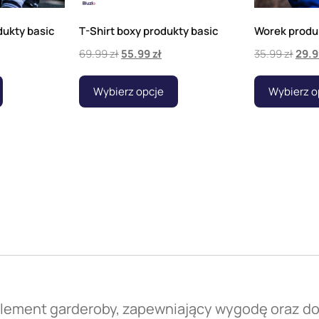
dukty basic
T-Shirt boxy produkty basic
Worek produ
69.99
zł
55.99
zł
35.99
zł
29.
Wybierz opcje
Wybierz o
y element garderoby, zapewniający wygodę oraz 