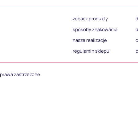
zobacz produkty
d
sposoby znakowania
d
nasze realizacje
o
regulamin sklepu
b
e prawa zastrzeżone