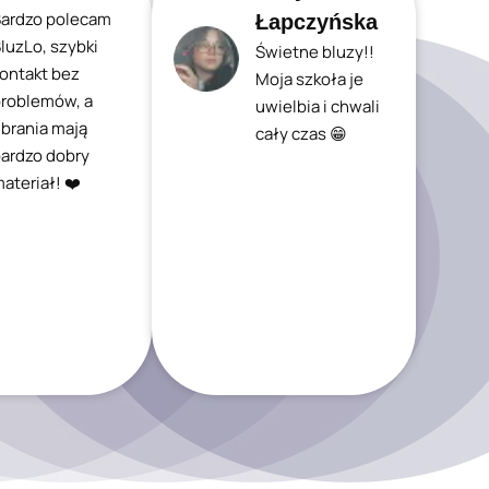
ardzo polecam
Łapczyńska
luzLo, szybki
Świetne bluzy!!
ontakt bez
Moja szkoła je
roblemów, a
uwielbia i chwali
brania mają
cały czas 😁
ardzo dobry
ateriał! ❤️