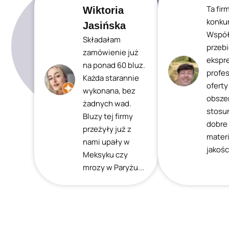
Ta fir
Wiktoria
konkur
Jasińska
Współ
Składałam
przeb
zamówienie już
ekspr
na ponad 60 bluz.
profes
Każda starannie
oferty
wykonana, bez
obszer
żadnych wad.
stosu
Bluzy tej firmy
dobre
przeżyły już z
mater
nami upały w
jakośc
Meksyku czy
mrozy w Paryżu...