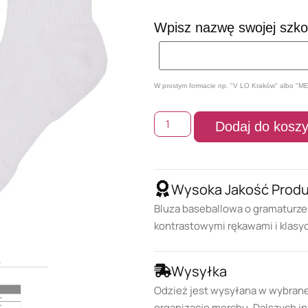
Wpisz nazwę swojej szkoły
W prostym formacie np. "V LO Kraków" albo "M
Dodaj do kosz
Wysoka Jakość Prod
Bluza baseballowa o gramaturze 
kontrastowymi rękawami i klas
Wysyłka
Odzież jest wysyłana w wybran
organizację merchu. Dalszych in