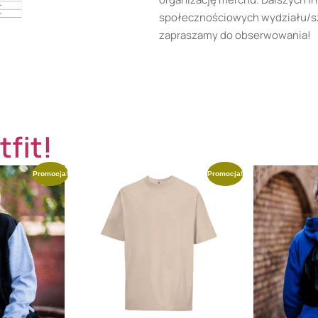
społecznościowych wydziału/szk
zapraszamy do obserwowania!
tfit!
Promocja!
Promocja!