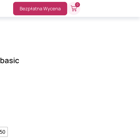
0
Bezpłatna Wycena
 basic
-50