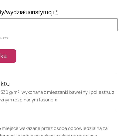
/wydziału/instytucji
*
EL PW"
yka
uktu
330 g/m², wykonana z mieszanki bawełny i poliestru, z
ycznym rozpinanym fasonem.
e miejsce wskazane przez osobę odpowiedzialną za
formacji o odbiorze należy szukać na portalach