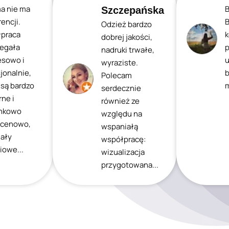
ma nie ma
B
Szczepańska
encji.
B
Odzież bardzo
praca
k
dobrej jakości,
iegała
p
nadruki trwałe,
esowo i
u
wyraziste.
jonalnie,
b
Polecam
 są bardzo
m
serdecznie
ne i
również ze
nkowo
względu na
 cenowo,
wspaniałą
iały
współpracę:
iowe...
wizualizacja
przygotowana...