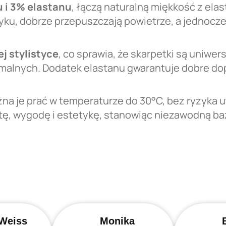
u i 3% elastanu
, łączą naturalną miękkość z elas
yku, dobrze przepuszczają powietrze, a jednocz
j stylistyce
, co sprawia, że skarpetki są uniwers
ormalnych. Dodatek elastanu gwarantuje dobre do
na je prać w temperaturze do 30°C, bez ryzyka ut
tę, wygodę i estetykę, stanowiąc niezawodną baz
Weiss
Monika