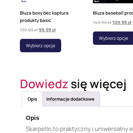
Bluza boxy bez kaptura
Bluza baseball pro
produkty basic
149.99
zł
109.99
zł
139.99
zł
99.99
zł
Wybierz opcje
Wybierz opcje
Dowiedz
się więcej
Opis
Informacje dodatkowe
Opis
Skarpetki to praktyczny i uniwersaln