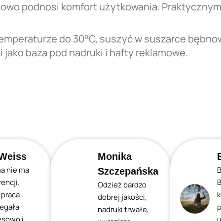
owo podnosi komfort użytkowania. Praktycznym
 temperaturze do 30°C, suszyć w suszarce bębno
 jako baza pod nadruki i hafty reklamowe.
Weiss
Monika
ma nie ma
B
Szczepańska
encji.
B
Odzież bardzo
praca
k
dobrej jakości,
iegała
p
nadruki trwałe,
esowo i
u