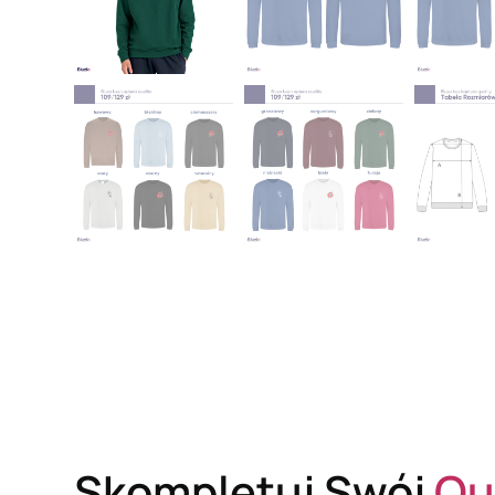
Skompletuj Swój
Ou