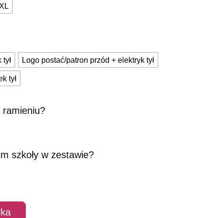
XL
 tył
Logo postać/patron przód + elektryk tył
k tył
 ramieniu?
em szkoły w zestawie?
yka