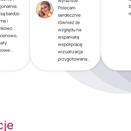
wyraziste.
jonalnie,
b
Polecam
 są bardzo
m
serdecznie
ne i
również ze
nkowo
względu na
 cenowo,
wspaniałą
iały
współpracę:
iowe...
wizualizacja
przygotowana...
cje