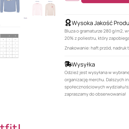
Wysoka Jakość Prod
Bluza o gramaturze 280 g/m2, w
20% z poliestru, który zapobieg
Znakowanie: haft przód, nadruk t
Wysyłka
Odzież jest wysyłana w wybran
organizację merchu. Dalszych in
społecznościowych wydziału/szk
zapraszamy do obserwowania!
tfit!