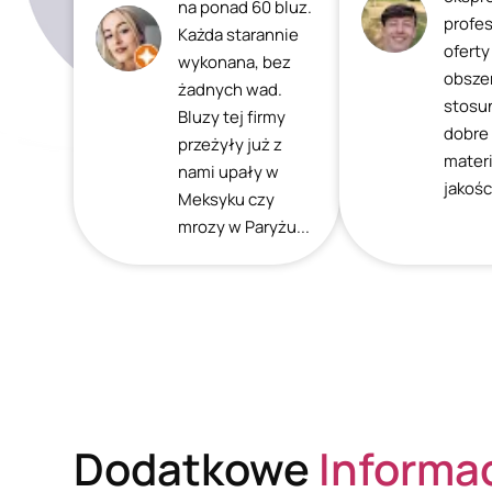
na ponad 60 bluz.
profes
Każda starannie
oferty
wykonana, bez
obszer
żadnych wad.
stosu
Bluzy tej firmy
dobre
przeżyły już z
mater
nami upały w
jakośc
Meksyku czy
mrozy w Paryżu...
Dodatkowe
Informa