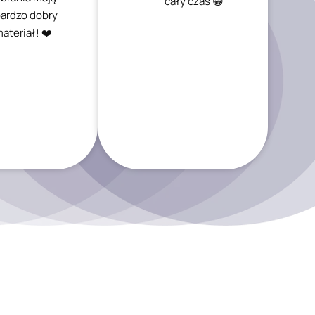
cały czas 😁
ardzo dobry
ateriał! ❤️