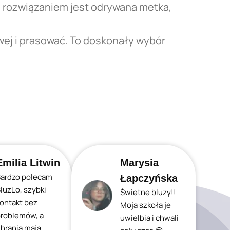
 rozwiązaniem jest odrywana metka,
wej i prasować. To doskonały wybór
Emilia Litwin
Marysia
ardzo polecam
Łapczyńska
luzLo, szybki
Świetne bluzy!!
ontakt bez
Moja szkoła je
roblemów, a
uwielbia i chwali
brania mają