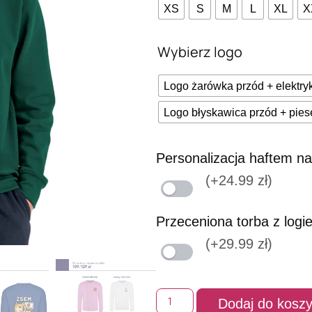
XS
S
M
L
XL
X
Wybierz logo
Logo żarówka przód + elektryk
Logo błyskawica przód + piese
Personalizacja haftem na
(+24.99 zł)
Przeceniona torba z logi
(+29.99 zł)
Dodaj do kosz