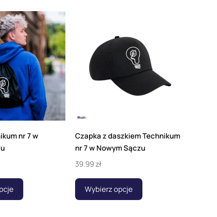
ikum nr 7 w
Czapka z daszkiem Technikum
zu
nr 7 w Nowym Sączu
39.99
zł
pcje
Wybierz opcje