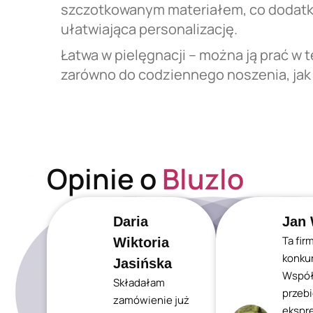
szczotkowanym materiałem, co dodatk
ułatwiająca personalizację.
Łatwa w pielęgnacji – można ją prać w
zarówno do codziennego noszenia, jak i
Opinie o
Bluzlo
Daria
Jan 
Ta fir
Wiktoria
konkur
Jasińska
Współ
Składałam
przeb
zamówienie już
ekspr