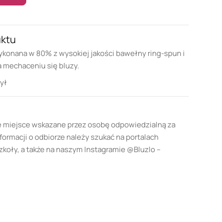
uktu
ykonana w 80% z wysokiej jakości bawełny ring-spun i
a mechaceniu się bluzy.
ył
e miejsce wskazane przez osobę odpowiedzialną za
formacji o odbiorze należy szukać na portalach
oły, a także na naszym Instagramie @Bluzlo –