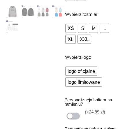
Wybierz rozmiar
XS
S
M
L
XL
XXL
Wybierz logo
logo oficjalne
logo limitowane
Personalizacja haftem na
ramieniu?
(+24.99 zł)
Przeceniona torba z logiem