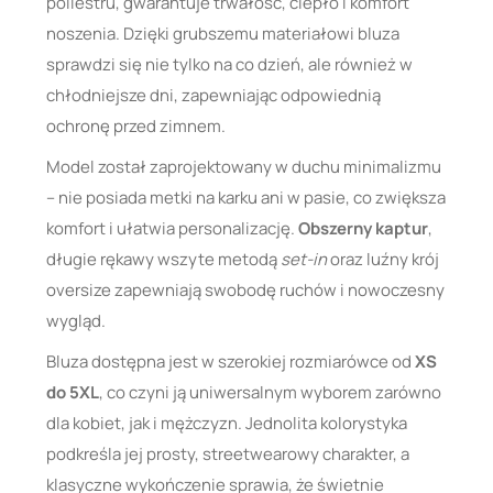
poliestru, gwarantuje trwałość, ciepło i komfort
noszenia. Dzięki grubszemu materiałowi bluza
sprawdzi się nie tylko na co dzień, ale również w
chłodniejsze dni, zapewniając odpowiednią
ochronę przed zimnem.
Model został zaprojektowany w duchu minimalizmu
– nie posiada metki na karku ani w pasie, co zwiększa
komfort i ułatwia personalizację.
Obszerny kaptur
,
długie rękawy wszyte metodą
set-in
oraz luźny krój
oversize zapewniają swobodę ruchów i nowoczesny
wygląd.
Bluza dostępna jest w szerokiej rozmiarówce od
XS
do 5XL
, co czyni ją uniwersalnym wyborem zarówno
dla kobiet, jak i mężczyzn. Jednolita kolorystyka
podkreśla jej prosty, streetwearowy charakter, a
klasyczne wykończenie sprawia, że świetnie