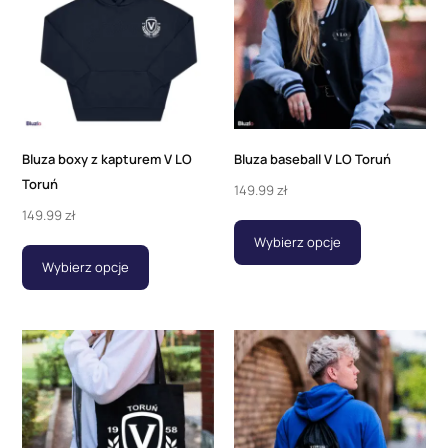
Bluza boxy z kapturem V LO
Bluza baseball V LO Toruń
Toruń
149.99
zł
149.99
zł
Wybierz opcje
Wybierz opcje