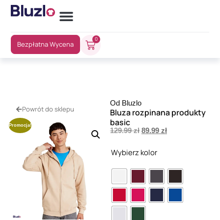
0
Bezpłatna Wycena
Od Bluzlo
Powrót do sklepu
Bluza rozpinana produkty
basic
Promocja!
129.99
zł
89.99
zł
Wybierz kolor