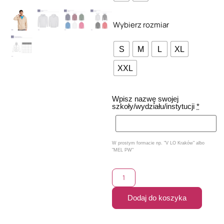
Wybierz rozmiar
S
M
L
XL
XXL
Wpisz nazwę swojej
szkoły/wydziału/instytucji
*
W prostym formacie np. "V LO Kraków" albo
"MEL PW"
Dodaj do koszyka