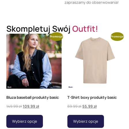
zapraszamy do obserwowania!
Skompletuj Swój
Outfit!
Promocja!
Promocja!
Bluza baseball produkty basic
T-Shirt boxy produkty basic
149.99
zł
109.99
zł
69.99
zł
55.99
zł
Wybierz opcje
Wybierz opcje